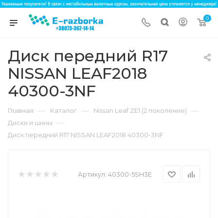
0
Диск передний R17
NISSAN LEAF2018
40300-3NF
—
—
—
Главная
Каталог
Nissan Leaf ZE1 (2 поколение)
—
Диски и шины
Диск передний R17 NISSAN LEAF2018 40300-3NF
Артикул:
40300-5SH3E