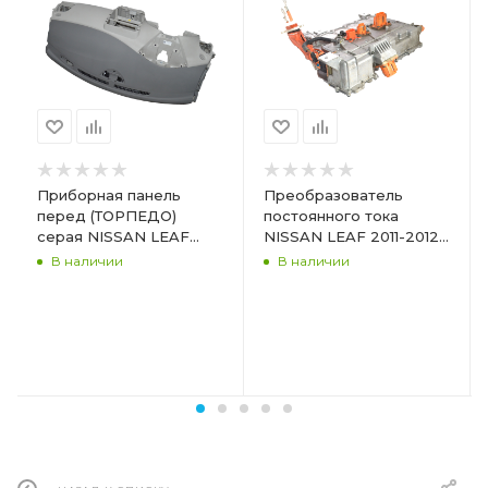
Приборная панель
Преобразователь
перед (ТОРПЕДО)
постоянного тока
серая NISSAN LEAF
NISSAN LEAF 2011-2012
2011-2013 68200-3NA0A
292C0-3NA0B
В наличии
В наличии