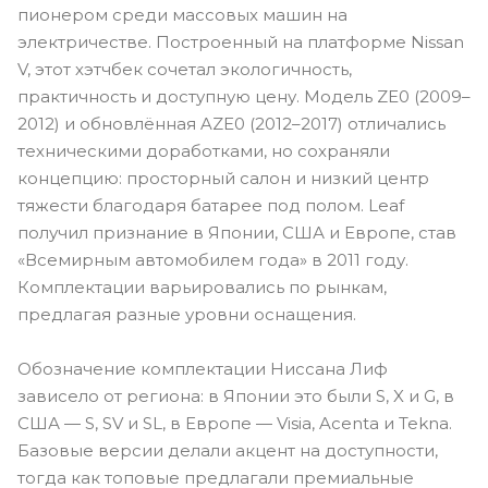
пионером среди массовых машин на
электричестве. Построенный на платформе Nissan
V, этот хэтчбек сочетал экологичность,
практичность и доступную цену. Модель ZE0 (2009–
2012) и обновлённая AZE0 (2012–2017) отличались
техническими доработками, но сохраняли
концепцию: просторный салон и низкий центр
тяжести благодаря батарее под полом. Leaf
получил признание в Японии, США и Европе, став
«Всемирным автомобилем года» в 2011 году.
Комплектации варьировались по рынкам,
предлагая разные уровни оснащения.
Обозначение комплектации Ниссана Лиф
зависело от региона: в Японии это были S, X и G, в
США — S, SV и SL, в Европе — Visia, Acenta и Tekna.
Базовые версии делали акцент на доступности,
тогда как топовые предлагали премиальные