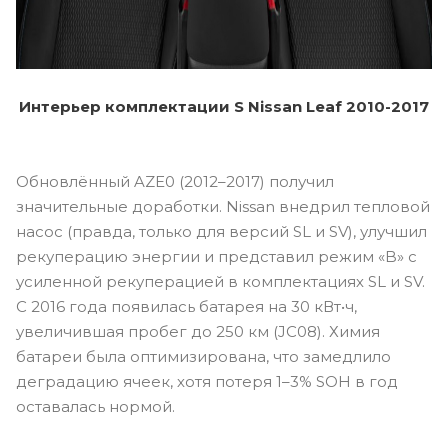
Интерьер комплектации S Nissan Leaf 2010-2017
Обновлённый AZE0 (2012–2017) получил
значительные доработки. Nissan внедрил тепловой
насос (правда, только для версий SL и SV), улучшил
рекуперацию энергии и представил режим «B» с
усиленной рекуперацией в комплектациях SL и SV.
С 2016 года появилась батарея на 30 кВт•ч,
увеличившая пробег до 250 км (JC08). Химия
батареи была оптимизирована, что замедлило
деградацию ячеек, хотя потеря 1–3% SOH в год
оставалась нормой.