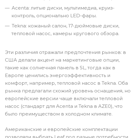
Acenta: литые диски, мультимедиа, круиз-
контроль, опционально LED-фары.
Tekna: кожаный салон, 17-дюймовые диски,
тепловой насос, камеры кругового обзора.
Эти различия отражали предпочтения рынков: в
США делали акцент на маркетинговые опции,
такие как солнечная панель в SL, тогда как в
Европе ценились энергоэффективность и
комфорт, например, тепловой насос в Tekna. Оба
рынка предлагали схожий уровень оснащения, но
европейские версии чаще включали тепловой
насос (стандарт для Acenta и Tekna в AZE0), что
было преимуществом в холодном климате.
Американские и европейские комплектации
позволяли выбрать Leaf под разные потребности.