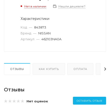
Нет в наличии
Нашли дешевле?
Характеристики
Код
—
843873
Бренд
—
NISSAN
Артикул
—
462103NA0A
ОТЗЫВЫ
КАК КУПИТЬ
ОПЛАТА
ДОС
Отзывы
Нет оценок
ОСТАВИТЬ ОТЗЫВ