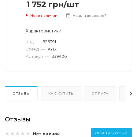
1 752
грн
/шт
Нет в наличии
Нашли дешевле?
Характеристики
Код
—
826391
Бренд
—
KYB
Артикул
—
339406
ОТЗЫВЫ
КАК КУПИТЬ
ОПЛАТА
ДОС
Отзывы
Нет оценок
ОСТАВИТЬ ОТЗЫВ